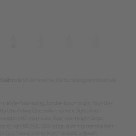
Gebruik
Over Inahsi Naturals
Specificaties
<p style='box-sizing: border-box; margin: 16px 0px
0px; padding: 0px; color-scheme: light; font-
weight: 400; font-size: 16px; line-height: 24px;
color: rgb(82, 102, 122); letter-spacing: normal; font-
family: "Source Sans Pro", "Helvetica Neue",