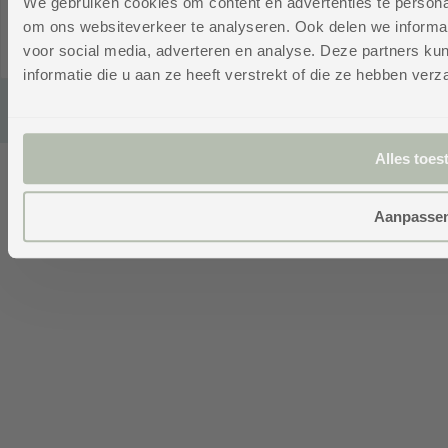
We gebruiken cookies om content en advertenties te personal
V
cgproducten
.
Bas
om ons websiteverkeer te analyseren. Ook delen we informat
Re
Vo
Powered by
(EUR
voor social media, adverteren en analyse. Deze partners 
emarkable
€)
informatie die u aan ze heeft verstrekt of die ze hebben ver
Alles toes
Aanpasse