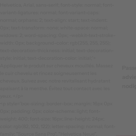
Helvetica, Arial, sans-serif; font-style: normal; font-
variant-ligatures: normal; font-variant-caps:
normal; orphans: 2; text-align: start; text-indent:
0px; text-transform: none; white-space: normal;
widows: 2; word-spacing: 0px; -webkit-text-stroke-
width: 0px; background-color: rgb(255, 255, 255);
text-decoration-thickness: initial; text-decoration-
style: initial; text-decoration-color: initial;'>
Appliquer le produit sur cheveux mouillés. Massez
Pass
le cuir chevelu et rincez soigneusement les
advi
cheveux. Suivez avec notre revitalisant hydratant
nodi
apaisant à la menthe. Évitez tout contact avec les
yeux. </p>
<p style='box-sizing: border-box; margin: 16px 0px
0px; padding: 0px; color-scheme: light; font-
weight: 400; font-size: 16px; line-height: 24px;
color: rgb(82, 102, 122); letter-spacing: normal; font-
family: "Source Sans Pro", "Helvetica Neue",