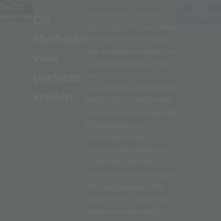
De CG
Lees
Adv
De afkorting CG staat
Methode
CG
meer
aanvr
voor Curly Girl, maar deze
Methode
methode is net zo goed
voor kullende meiden als
voor
krullende jongens. Het is
perfecte
een
haarverzorgingsmethode
krullen
die draait om liefdevolle
Après
zorg voor elk haartype. Bij
CGproducten.nl
omarmen we de CG
methode en bieden we
haarproducten die
voldoen aan de strengste
CG-standaarden. Wij
hebben een uitgebreide
uitleg met alle info die