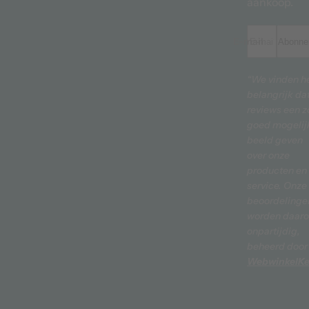
aankoop.
E-mailadres *
Abonne
“We vinden h
belangrijk da
reviews een z
goed mogelij
beeld geven
over onze
producten en
service. Onze
beoordelinge
worden daar
onpartijdig,
beheerd door
WebwinkelKe