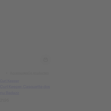
Accessoires
Cg producten
Curl Keeper
Curl Keeper, Casquette dos
nu Badazz
P
21,95
r