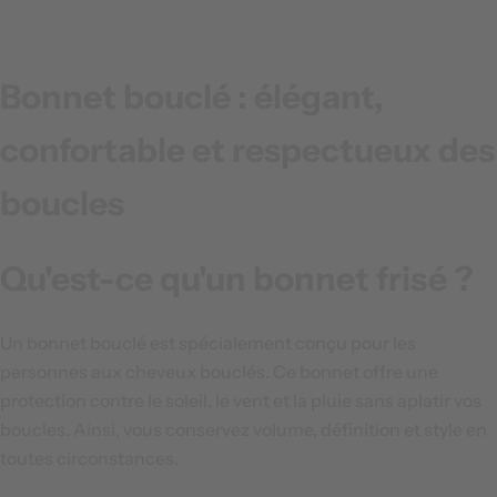
i
x
h
Bonnet bouclé : élégant,
a
b
confortable et respectueux des
i
t
boucles
u
e
l
Qu'est-ce qu'un bonnet frisé ?
Un bonnet bouclé est spécialement conçu pour les
personnes aux cheveux bouclés. Ce bonnet offre une
protection contre le soleil, le vent et la pluie sans aplatir vos
boucles. Ainsi, vous conservez volume, définition et style en
toutes circonstances.