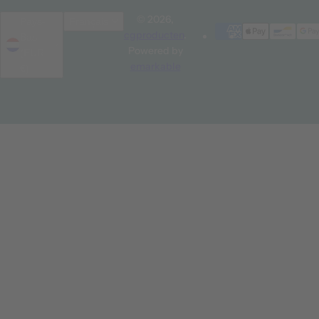
© 2026,
Pays-
Français
cgproducten
.
Bas
Powered by
(EUR
emarkable
€)