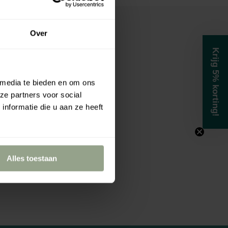
a
r
Over
f
u
Krijg 5% korting!
m
.
 media te bieden en om ons
.
ze partners voor social
.
nformatie die u aan ze heeft
Alles toestaan