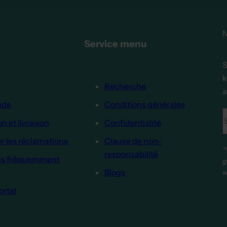
N
Service menu
S
k
Recherche
a
de
Conditions générales
n et livraison
Confidentialité
r les réclamations
Clause de non-
“
responsabilité
ns fréquemment
g
Blogs
w
ortal