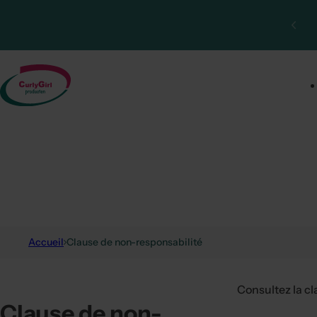
Passer au contenu
Accueil
Clause de non-responsabilité
Consultez la cl
Clause de non-