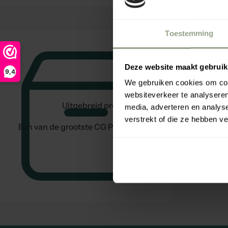
Toestemming
Deze website maakt gebruik
9,4
We gebruiken cookies om cont
websiteverkeer te analyseren
Uitgebreid productaanbod
media, adverteren en analys
verstrekt of die ze hebben v
Een van de grootste CG Producten assortimenten.