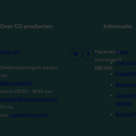
Over CG producten
Informatie
Over ons
Pakket niet
Payer
ontvangen?
Comman
Ondersteuning en advies
klik hier.
Expéditio
via:
088-6063800
Retourne
ma-vr 08:30 - 16:45 uur
Questio
verkoop@cgproducten.nl
posées
Of via
Retour P
ons
contactformulier