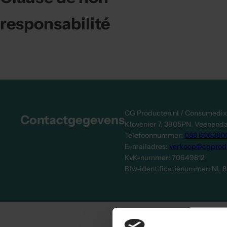
responsabilité
CG Producten.nl / Consumedi
Contactgegevens
Klovenier 7, 3905PN, Veenend
Telefoonnummer:
088 606380
E-mailadres:
verkoop@cgprodu
KvK-nummer: 70649812
Btw-identificatienummer: NL 8