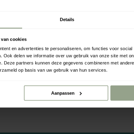
dek
w
onz
in
Details
e
k
pro
el
duc
w
 van cookies
ten
a
Recherche
Votre panier
0
ent en advertenties te personaliseren, om functies voor social
en
g
. Ook delen we informatie over uw gebruik van onze site met on
voe
e
e. Deze partners kunnen deze gegevens combineren met andere i
g je
n
erzameld op basis van uw gebruik van hun services.
fav
is
orie
le
ten
e
Aanpassen
toe.
g.