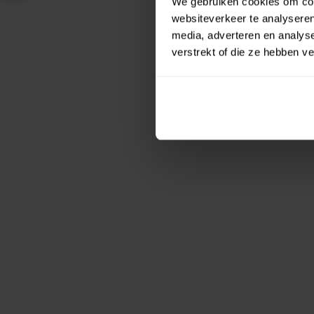
We gebruiken cookies om cont
i
websiteverkeer te analyseren
t
media, adverteren en analys
u
verstrekt of die ze hebben v
e
l