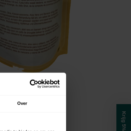
en
Cg producten Haar
ne Ecoslay
Over