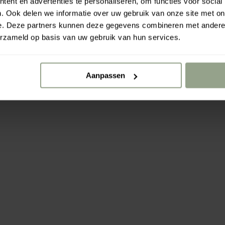
Recherche
Votre panier
ent en advertenties te personaliseren, om functies voor social
en
g
h
. Ook delen we informatie over uw gebruik van onze site met on
voe
e
a
e. Deze partners kunnen deze gegevens combineren met andere i
g je
n
b
erzameld op basis van uw gebruik van hun services.
fav
is
i
orie
le
t
ten
e
Aanpassen
u
toe.
g.
e
l