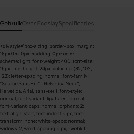
Gebruik
Over Ecoslay
Specificaties
<div style='box-sizing: border-box; margin:
16px 0px 0px; padding: 0px; color-
scheme: light; font-weight: 400; font-size:
16px; line-height: 24px; color: rgb(82, 102,
122); letter-spacing: normal; font-family:
"Source Sans Pro", "Helvetica Neue",
Helvetica, Arial, sans-serif; font-style:
normal; font-variant-ligatures: normal;
font-variant-caps: normal; orphans: 2;
text-align: start; text-indent: 0px; text-
transform: none; white-space: normal;
widows: 2; word-spacing: 0px; -webkit-