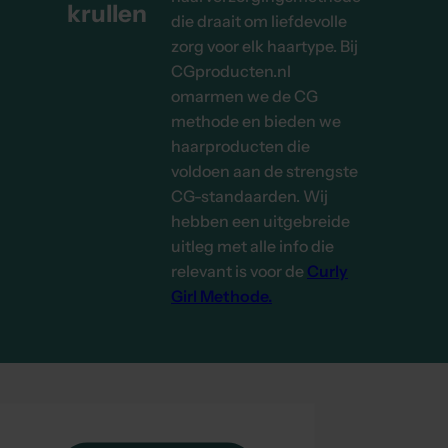
krullen
die draait om liefdevolle
Après
zorg voor elk haartype. Bij
CGproducten.nl
omarmen we de CG
methode en bieden we
haarproducten die
voldoen aan de strengste
CG-standaarden. Wij
hebben een uitgebreide
uitleg met alle info die
relevant is voor de
Curly
Girl Methode.