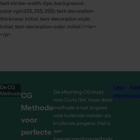
text-stroke-width: 0px; background-
color: rgb(255, 255, 255); text-decoration-
thickness: initial; text-decoration-style:
initial; text-decoration-color: initial;'><br>
</p>
De CG
Lees
Adv
De afkorting CG staat
Methode
CG
meer
aanvr
voor Curly Girl, maar deze
Methode
methode is net zo goed
voor kullende meiden als
voor
krullende jongens. Het is
perfecte
een
haarverzorgingsmethode