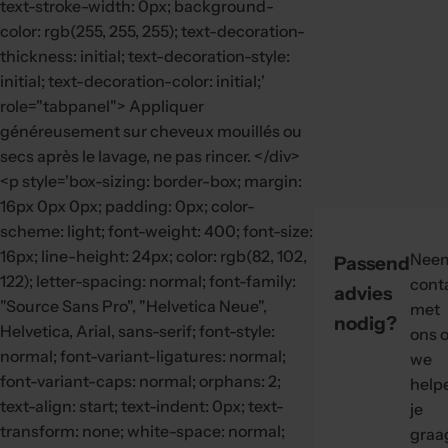
text-stroke-width: 0px; background-
color: rgb(255, 255, 255); text-decoration-
thickness: initial; text-decoration-style:
initial; text-decoration-color: initial;'
role="tabpanel"> Appliquer
généreusement sur cheveux mouillés ou
secs après le lavage, ne pas rincer. </div>
<p style='box-sizing: border-box; margin:
16px 0px 0px; padding: 0px; color-
scheme: light; font-weight: 400; font-size:
16px; line-height: 24px; color: rgb(82, 102,
Nee
Passend
122); letter-spacing: normal; font-family:
cont
advies
"Source Sans Pro", "Helvetica Neue",
met
nodig?
Helvetica, Arial, sans-serif; font-style:
ons o
normal; font-variant-ligatures: normal;
we
font-variant-caps: normal; orphans: 2;
help
text-align: start; text-indent: 0px; text-
je
transform: none; white-space: normal;
graa