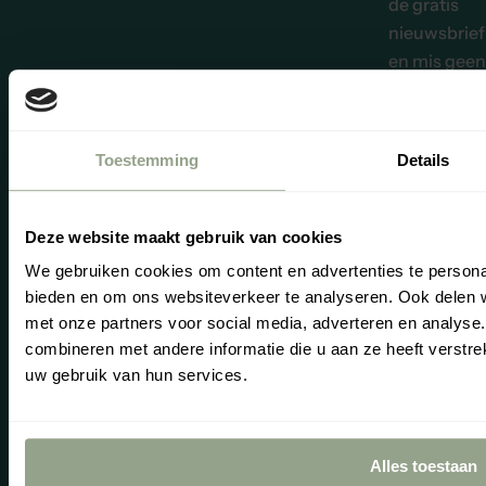
de gratis
nieuwsbrief
en mis geen
nieuws of
kortingen. U
ontvangt
Toestemming
Details
tevens 5%
korting op 
eerste
Deze website maakt gebruik van cookies
aankoop.
We gebruiken cookies om content en advertenties te personal
bieden en om ons websiteverkeer te analyseren. Ook delen w
E-mailadres *
Re
Vo
Abonne
met onze partners voor social media, adverteren en analys
combineren met andere informatie die u aan ze heeft verstre
uw gebruik van hun services.
“We vinden h
belangrijk da
reviews een z
goed mogelij
Alles toestaan
beeld geven