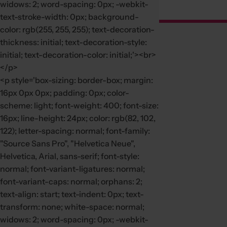
widows: 2; word-spacing: 0px; -webkit-
text-stroke-width: 0px; background-
color: rgb(255, 255, 255); text-decoration-
thickness: initial; text-decoration-style:
initial; text-decoration-color: initial;'><br>
</p>
<p style='box-sizing: border-box; margin:
16px 0px 0px; padding: 0px; color-
scheme: light; font-weight: 400; font-size:
16px; line-height: 24px; color: rgb(82, 102,
122); letter-spacing: normal; font-family:
"Source Sans Pro", "Helvetica Neue",
Helvetica, Arial, sans-serif; font-style:
normal; font-variant-ligatures: normal;
font-variant-caps: normal; orphans: 2;
text-align: start; text-indent: 0px; text-
transform: none; white-space: normal;
widows: 2; word-spacing: 0px; -webkit-