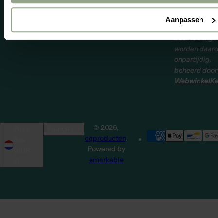
over onze
producten en
Aanpassen
service. Onze
beoordelinge
worden daar
onpartijdig,
beheerd door
WebwinkelKe
© 2026,
Pays-
Français
cgproducten
.
Bas
Powered by
(EUR
emarkable
€)