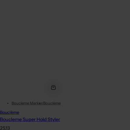
Boucleme Merken
Bouclème
Bouclème
Boucleme Super Hold Styler
P
25,13