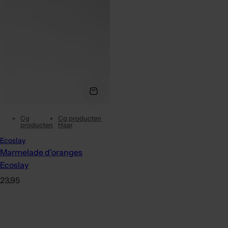
Cg
Cg producten
producten
Haar
Ecoslay
Marmelade d'oranges
Ecoslay
P
23,95
r
i
x