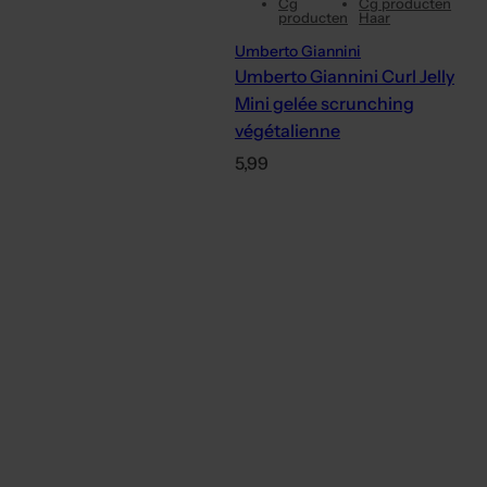
Cg
Cg producten
producten
Haar
Umberto Giannini
Umberto Giannini Curl Jelly
Mini gelée scrunching
végétalienne
P
5,99
r
i
x
h
a
b
i
t
u
e
l