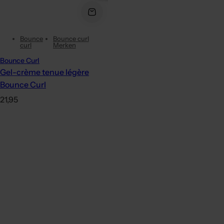
Bounce
Bounce curl
curl
Merken
Bounce Curl
Gel-crème tenue légère
Bounce Curl
P
21,95
r
i
x
h
a
b
i
t
u