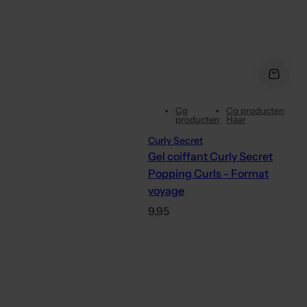
Cg
Cg producten
producten
Haar
Curly Secret
Gel coiffant Curly Secret
Popping Curls - Format
voyage
P
9,95
r
i
x
h
a