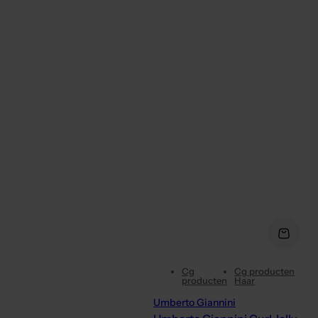
Cg
Cg producten
producten
Haar
Umberto Giannini