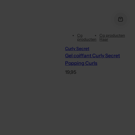
Cg
Cg producten
producten
Haar
Curly Secret
Gel coiffant Curly Secret
Popping Curls
P
19,95
r
i
x
h
a
b
i
t