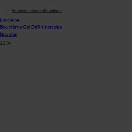
Boucleme Merken
Bouclème
Bouclème
Bouclème Gel Définition des
Boucles
P
22,34
r
i
x
h
a
b
i
t
u
e
l