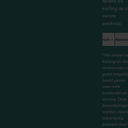
tevens 5%
korting op 
eerste
aankoop.
E-mailadres *
Abonne
“We vinden h
belangrijk da
reviews een z
goed mogelij
beeld geven
over onze
producten en
service. Onze
beoordelinge
worden daar
onpartijdig,
beheerd door