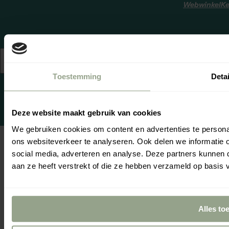
WebwinkelKe
© 2026,
Nederland
Nederlands
cgproducten
.
(EUR €)
Powered by
Toestemming
Detai
emarkable
Deze website maakt gebruik van cookies
We gebruiken cookies om content en advertenties te persona
ons websiteverkeer te analyseren. Ook delen we informatie 
Zo
Je
social media, adverteren en analyse. Deze partners kunnen
aan ze heeft verstrekt of die ze hebben verzameld op basis 
Alles to