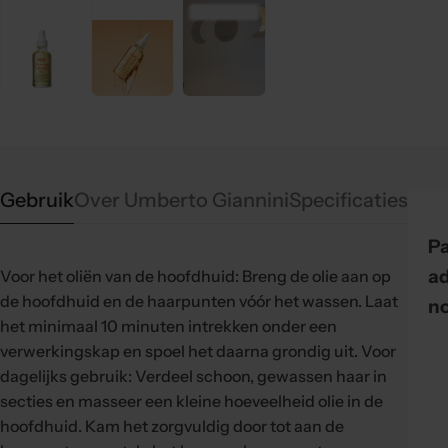
Gebruik
Over Umberto Giannini
Specificaties
P
ad
Voor het oliën van de hoofdhuid: Breng de olie aan op
de hoofdhuid en de haarpunten vóór het wassen. Laat
n
het minimaal 10 minuten intrekken onder een
verwerkingskap en spoel het daarna grondig uit. Voor
dagelijks gebruik: Verdeel schoon, gewassen haar in
secties en masseer een kleine hoeveelheid olie in de
hoofdhuid. Kam het zorgvuldig door tot aan de