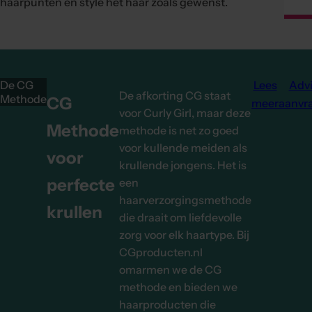
haarpunten en style het haar zoals gewenst.
De CG
Lees
Adv
De afkorting CG staat
Methode
CG
meer
aanvr
voor Curly Girl, maar deze
Methode
methode is net zo goed
voor kullende meiden als
voor
krullende jongens. Het is
perfecte
een
haarverzorgingsmethode
krullen
die draait om liefdevolle
Na
zorg voor elk haartype. Bij
CGproducten.nl
omarmen we de CG
methode en bieden we
haarproducten die