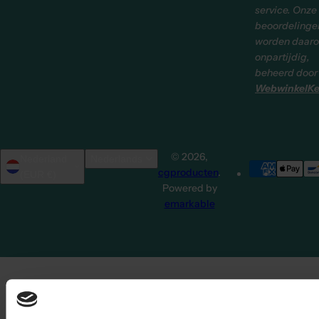
service. Onze
beoordelinge
worden daar
onpartijdig,
beheerd door
WebwinkelKe
© 2026,
Nederland
Nederlands
cgproducten
.
(EUR €)
Powered by
emarkable