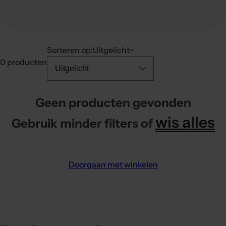
t
i
c
k
Sorteren op:
Uitgelicht
,
0 producten
s
e
r
Geen producten gevonden
u
wis alles
m
Gebruik minder filters of
,
p
a
Doorgaan met winkelen
r
f
u
m
.