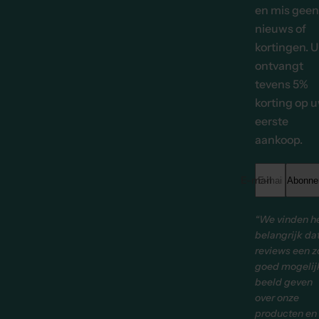
en mis geen
nieuws of
kortingen. U
ontvangt
tevens 5%
korting op 
eerste
aankoop.
E-mailadres *
Abonne
“We vinden h
belangrijk da
reviews een z
goed mogelij
beeld geven
over onze
producten en