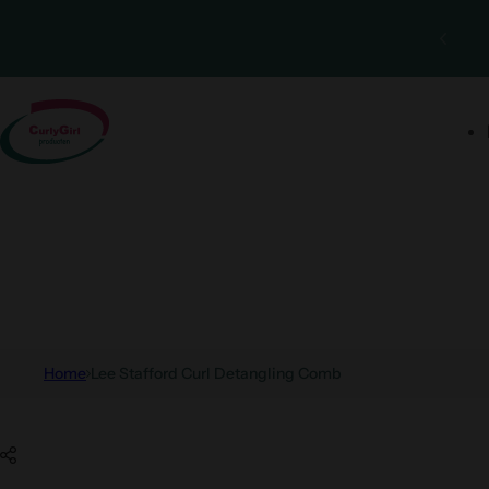
Ga naar inhoud
Home
Lee Stafford Curl Detangling Comb
Ga naar productinformatie