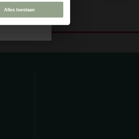
en
helpen je
Alles toestaan
graag!
je akkoord met de
arden.