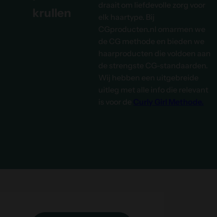
draait om liefdevolle zorg voor
krullen
elk haartype. Bij
CGproducten.nl omarmen we
de CG methode en bieden we
haarproducten die voldoen aan
de strengste CG-standaarden.
Wij hebben een uitgebreide
uitleg met alle info die relevant
is voor de
Curly Girl Methode.