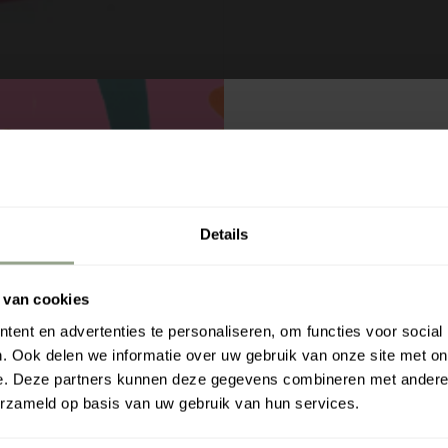
o
n
z
e
p
J
r
Meld je aan 
e
o
w
ontvang 5% k
d
i
u
n
Details
Ontvang
5% korting
op je
eers
c
k
op de hoogte van exclusieve 
t
el
Voornaam
e
w
 van cookies
n
a
Zoeken
Je winkelwagen
0
ent en advertenties te personaliseren, om functies voor social
e
g
. Ook delen we informatie over uw gebruik van onze site met on
n
e
e. Deze partners kunnen deze gegevens combineren met andere i
v
Passen
n
erzameld op basis van uw gebruik van hun services.
o
is
advies
e