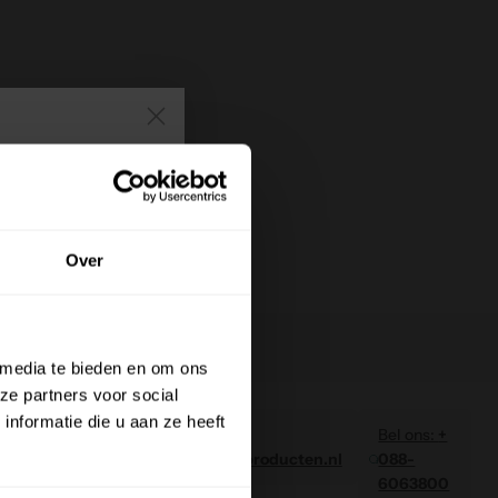
en
orting!
Over
te bestelling
en blijf
aanbiedingen!
 media te bieden en om ons
ze partners voor social
nformatie die u aan ze heeft
Mail ons:
Bel ons:
+
Neem
d
verkoop@cgproducten.nl
088-
contact met
6063800
ons op, we