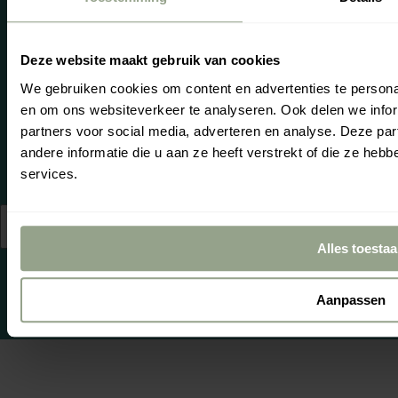
producten en
service. Onze
beoordelinge
Deze website maakt gebruik van cookies
worden daar
We gebruiken cookies om content en advertenties te personal
onpartijdig,
beheerd door
en om ons websiteverkeer te analyseren. Ook delen we infor
WebwinkelKe
Zo
Je
partners voor social media, adverteren en analyse. Deze p
andere informatie die u aan ze heeft verstrekt of die ze he
services.
© 2026,
Nederland
Nederlands
cgproducten
.
(EUR €)
Alles toesta
Powered by
emarkable
Aanpassen