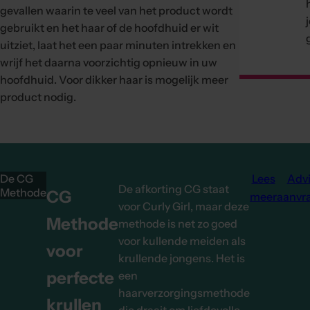
gevallen waarin te veel van het product wordt
gebruikt en het haar of de hoofdhuid er wit
uitziet, laat het een paar minuten intrekken en
wrijf het daarna voorzichtig opnieuw in uw
hoofdhuid. Voor dikker haar is mogelijk meer
product nodig.
De CG
Lees
Adv
De afkorting CG staat
Methode
CG
meer
aanvr
voor Curly Girl, maar deze
Methode
methode is net zo goed
voor kullende meiden als
voor
krullende jongens. Het is
perfecte
een
haarverzorgingsmethode
krullen