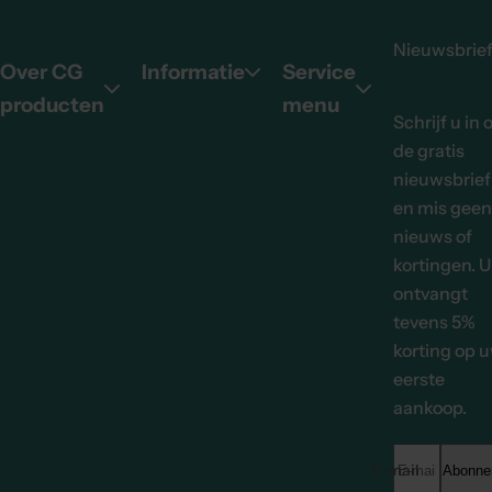
Nieuwsbrie
Over CG
Informatie
Service
producten
menu
Schrijf u in 
de gratis
nieuwsbrief
en mis geen
nieuws of
kortingen. U
ontvangt
tevens 5%
korting op 
eerste
aankoop.
E-mailadres *
Abonne