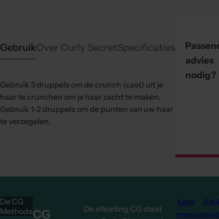
Passen
Gebruik
Over Curly Secret
Specificaties
advies
nodig?
Gebruik 3 druppels om de crunch (cast) uit je
haar te crunchen om je haar zacht te maken.
Gebruik 1-2 druppels om de punten van uw haar
te verzegelen.
De CG
Lees
Adv
De afkorting CG staat
Methode
CG
meer
aanvr