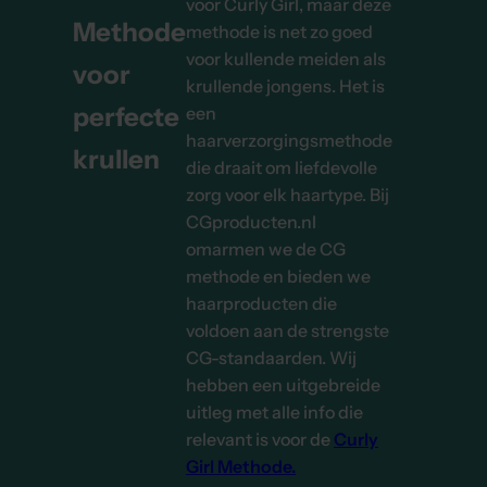
voor Curly Girl, maar deze
Methode
methode is net zo goed
voor kullende meiden als
voor
krullende jongens. Het is
perfecte
een
haarverzorgingsmethode
krullen
die draait om liefdevolle
Na
zorg voor elk haartype. Bij
CGproducten.nl
omarmen we de CG
methode en bieden we
haarproducten die
voldoen aan de strengste
CG-standaarden. Wij
hebben een uitgebreide
uitleg met alle info die
relevant is voor de
Curly
Girl Methode.