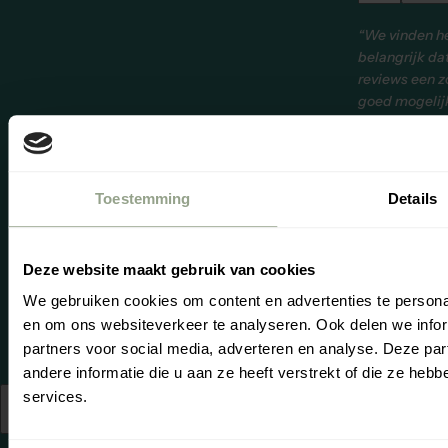
“We vinden h
belangrijk da
reviews een z
goed mogelij
beeld geven
over onze
producten en
service. Onze
Toestemming
Details
beoordelinge
worden daar
onpartijdig,
Deze website maakt gebruik van cookies
beheerd door
WebwinkelKe
We gebruiken cookies om content en advertenties te personal
en om ons websiteverkeer te analyseren. Ook delen we infor
Zo
Je
partners voor social media, adverteren en analyse. Deze p
andere informatie die u aan ze heeft verstrekt of die ze he
© 2026,
services.
Nederland
Nederlands
cgproducten
.
(EUR €)
Powered by