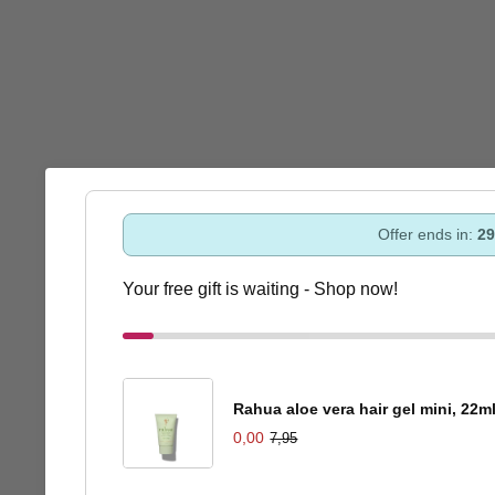
Offer ends in:
29
Your free gift is waiting - Shop now!
Rahua aloe vera hair gel mini, 22m
0,00
7,95