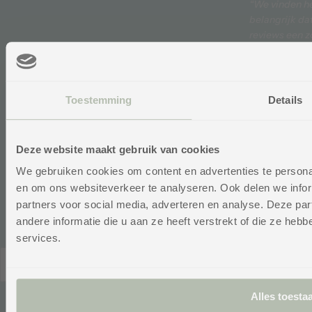
“We vinden h
belangrijk da
reviews een z
goed mogelij
beeld geven
over onze
producten en
Toestemming
Details
service. Onze
beoordelinge
Me
worden daar
on
Deze website maakt gebruik van cookies
onpartijdig,
Ontv
We gebruiken cookies om content en advertenties te personal
beheerd door
op de
en om ons websiteverkeer te analyseren. Ook delen we infor
WebwinkelKe
Voo
Zo
Je
partners voor social media, adverteren en analyse. Deze p
andere informatie die u aan ze heeft verstrekt of die ze he
services.
© 2026,
Nederland
Nederlands
cgproducten
.
(EUR €)
Powered by
Alles toesta
emarkable