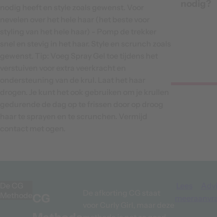
nodig?
nodig heeft en style zoals gewenst. Voor
nevelen over het hele haar (het beste voor
styling van het hele haar) - Pomp de trekker
snel en stevig in het haar. Style en scrunch zoals
gewenst. Tip: Voeg Spray Gel toe tijdens het
verstuiven voor extra veerkracht en
ondersteuning van de krul. Laat het haar
drogen. Je kunt het ook gebruiken om je krullen
gedurende de dag op te frissen door op droog
haar te sprayen en te scrunchen. Vermijd
contact met ogen.
De CG
Lees
Adv
De afkorting CG staat
Methode
CG
meer
aanvr
voor Curly Girl, maar deze