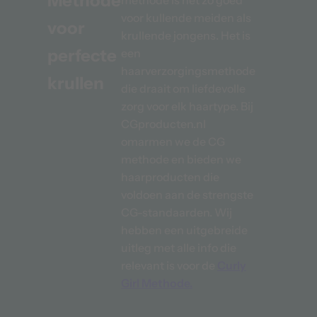
Methode
methode is net zo goed
voor kullende meiden als
voor
krullende jongens. Het is
perfecte
een
haarverzorgingsmethode
krullen
die draait om liefdevolle
Na
zorg voor elk haartype. Bij
CGproducten.nl
omarmen we de CG
methode en bieden we
haarproducten die
voldoen aan de strengste
CG-standaarden. Wij
hebben een uitgebreide
uitleg met alle info die
relevant is voor de
Curly
Girl Methode.