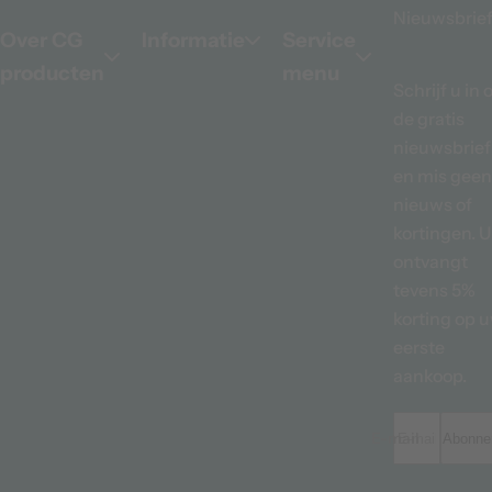
Nieuwsbrie
Over CG
Informatie
Service
producten
menu
Schrijf u in 
de gratis
nieuwsbrief
en mis geen
nieuws of
kortingen. U
ontvangt
tevens 5%
korting op 
eerste
aankoop.
E-mailadres *
Abonne