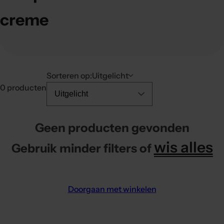
t
i
creme
c
k
,
s
Sorteren op:
Uitgelicht
e
0 producten
r
u
m
Geen producten gevonden
,
wis alles
p
Gebruik minder filters of
a
r
f
Doorgaan met winkelen
u
m
.