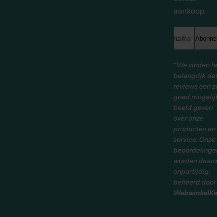
aankoop.
E-mailadres *
Abonne
“We vinden h
belangrijk da
reviews een z
goed mogelij
beeld geven
over onze
producten en
service. Onze
beoordelinge
worden daar
onpartijdig,
beheerd door
WebwinkelKe