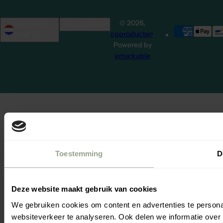
© 2026,
Nederland
Nederlands
cgproducten
.
(EUR €)
Powered by
emarkable
Toestemming
D
Deze website maakt gebruik van cookies
We gebruiken cookies om content en advertenties te persona
websiteverkeer te analyseren. Ook delen we informatie over 
Zo
Je