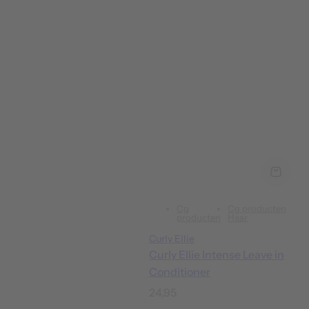
m
a
l
e
p
r
i
j
s
Cg
Cg producten
producten
Haar
Curly Ellie
Curly Ellie Intense Leave in
Conditioner
N
24,95