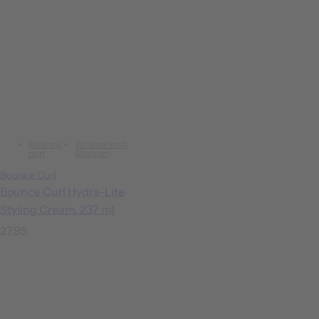
Bounce
Bounce curl
curl
Merken
Bounce Curl
Bounce Curl Hydra-Lite
Styling Cream, 237 ml
N
27,95
o
r
m
a