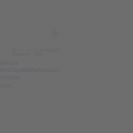
Cg
Cg producten
producten
Haar
KeraCare
KeraCare Moisturizing Curl
Activator
N
10,95
o
r
m
a
l
e