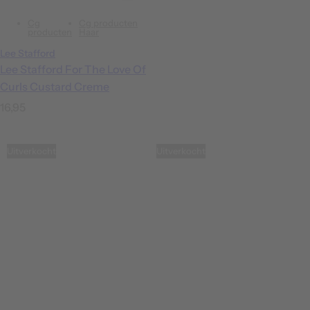
Cg
Cg producten
producten
Haar
Lee Stafford
Lee Stafford For The Love Of
Curls Custard Creme
N
16,95
o
r
Uitverkocht
Uitverkocht
m
a
l
e
p
r
i
j
s