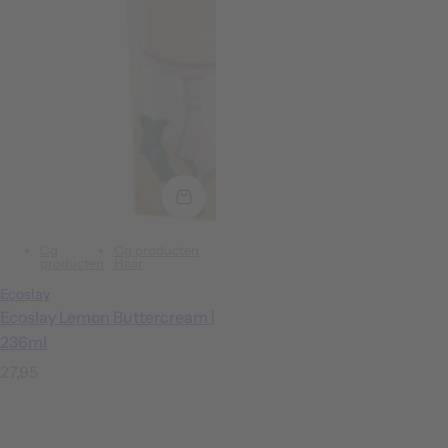
Cg
Cg producten
producten
Haar
Ecoslay
Ecoslay Lemon Buttercream |
236ml
N
27,95
o
r