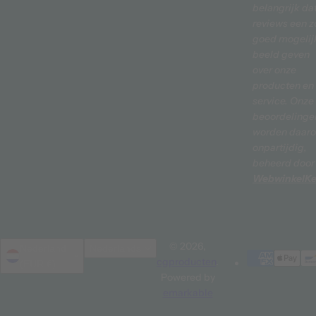
belangrijk da
reviews een z
goed mogelij
beeld geven
over onze
producten en
service. Onze
beoordelinge
worden daar
onpartijdig,
beheerd door
WebwinkelKe
© 2026,
Nederland
Nederlands
cgproducten
.
(EUR €)
Powered by
emarkable