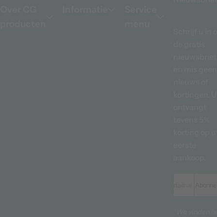
Over CG
Informatie
Service
producten
menu
Schrijf u in 
de gratis
nieuwsbrief
en mis geen
nieuws of
kortingen. U
ontvangt
tevens 5%
korting op 
eerste
aankoop.
E-mailadres *
Abonne
“We vinden h