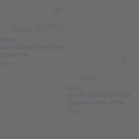
Cg
Cg producten
producten
Haar
Ecoslay
Ecoslay Lemon Butter Cream
- Travel Size
N
13,95
o
250
250ml
r
m
As i Am
As I Am - So Much Moisture
a
Hydration Lotion - 237ml
l
N
10,95
e
o
p
r
r
m
i