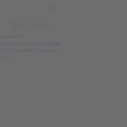
Bounce
Bounce curl
curl
Merken
Bounce Curl
Bounce Curl Avocado & Rose
Oil Clump and Define Cream
N
27,95
o
r
m
a
l
e
p
r
i