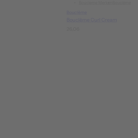
Boucleme Merken
Bouclème
Bouclème
Bouclème Curl Cream
N
26,06
o
r
m
a
l
e
p
r
i
j
s