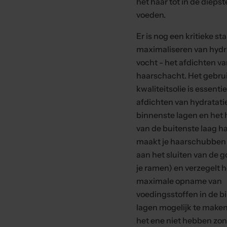
het haar tot in de diepst
voeden.
Er is nog een kritieke sta
maximaliseren van hydr
vocht - het afdichten va
haarschacht. Het gebru
kwaliteitsolie is essentie
afdichten van hydratatie
binnenste lagen en het 
van de buitenste laag ha
maakt je haarschubben 
aan het sluiten van de g
je ramen) en verzegelt 
maximale opname van
voedingsstoffen in de b
lagen mogelijk te maken
het ene niet hebben zon