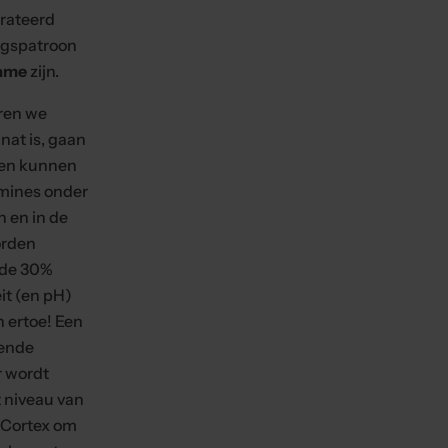
o
rateerd
e.
ngspatroon
name
zijn.
eren we
nat is, gaan
en kunnen
amines onder
 en in de
orden
 de 30%
it (en pH)
 ertoe! Een
ende
 wordt
 niveau van
 Cortex om