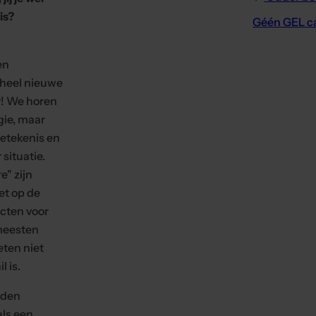
is?
Géén GEL c
en
eheel nieuwe
! We horen
gie, maar
betekenis en
situatie.
e" zijn
et op de
cten voor
 meesten
ten niet
l is.
rden
als een