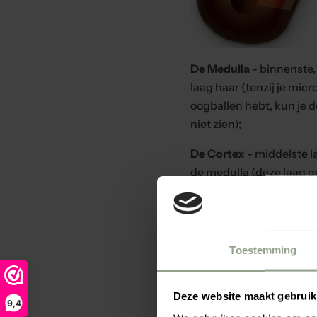
De Medulla
- binnenste,
laag haar (tenzij je mic
oogballen hebt, kun je d
niet zien);
De Cortex
- middelste l
de medulla (deze laag g
haarkleur, dikte en haar
De haarschubben (Cutic
buitenste, dunste laag 
Toestemming
laag beschermt de ander
Als we het hebben over 
Deze website maakt gebruik
9,4
hebben we het over de i