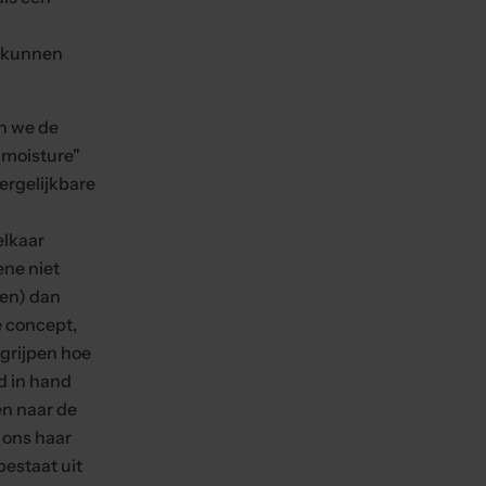
e kunnen
n we de
"moisture"
vergelijkbare
elkaar
ene niet
en) dan
e concept,
grijpen hoe
d in hand
en naar de
 ons haar
bestaat uit