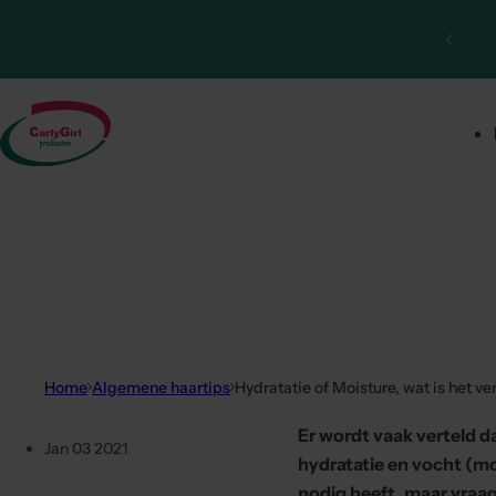
Ga naar inhoud
Home
Algemene haartips
Hydratatie of Moisture, wat is het ve
Er wordt vaak verteld da
Jan 03 2021
hydratatie en vocht (mo
nodig heeft, maar vraag j