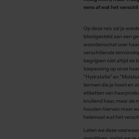
eens af wat het verschil 
Op deze reis zal je word
blootgesteld aan een g
woordenschat over haar
verschillende terminolo
begrijpen niet altijd de 
toepassing op onze haar 
"Hydratatie" en "Moistur
termen die je hoort en zi
etiketten van haarprodu
krullend haar, maar de
houden hiervan maar we
helemaal wat het verschi
Laten we deze voorwaa
opsplitsen, zodat we ze 