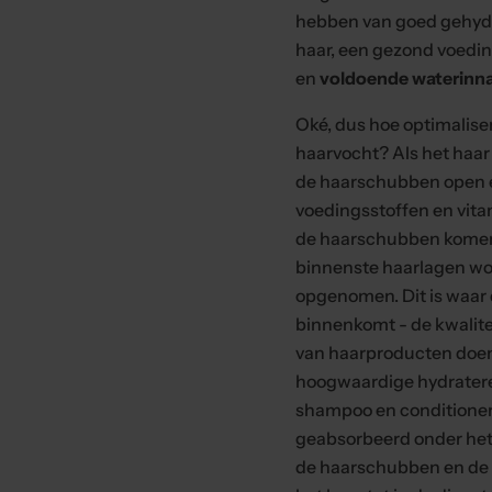
hebben van goed gehyd
haar, een gezond voedi
en
voldoende waterin
Oké, dus hoe optimalis
haarvocht? Als het haar 
de haarschubben open 
voedingsstoffen en vit
de haarschubben komen
binnenste haarlagen w
opgenomen. Dit is waar
binnenkomt - de kwalite
van haarproducten doen
hoogwaardige hydrater
shampoo en conditioner
geabsorbeerd onder het
de haarschubben en de