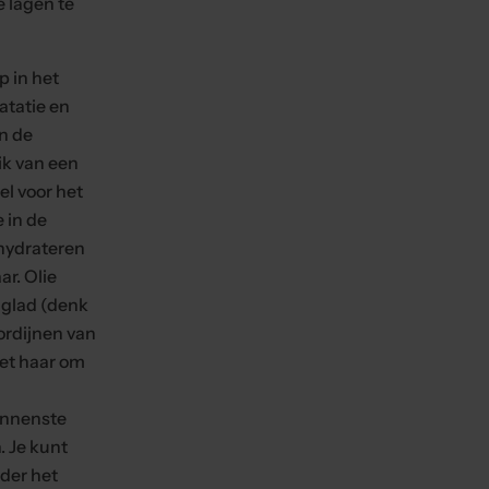
e lagen te
p in het
atatie en
n de
ik van een
el voor het
 in de
hydrateren
ar. Olie
glad (denk
ordijnen van
het haar om
innenste
. Je kunt
der het