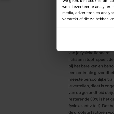
We gebruiken cookies om cont
haarlagen; terwijl vocht
websiteverkeer te analyseren
buitenste laag van het 
media, adverteren en analys
toepassing is.
verstrekt of die ze hebben v
Dus, hoe krijg je eigenli
in de binnenste lagen h
aan dit concept op deze
als je denkt aan het int
van je fysieke lichaam ... 
lichaam stopt, speelt de 
bij het bereiken en beh
een optimale gezondhei
meeste persoonlijke trai
je vertellen, dieet is on
van de gezondheid strijd
resterende 30% is het g
fysieke activiteit). Dat 
de grootste factoren voo